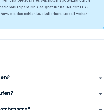
führen und bietet klares Wachstumspotenzial durch
ationale Expansion. Geeignet für Käufer mit FBA-
ow, die das schlanke, skalierbare Modell weiter
men?
ufen?
 verbessern?