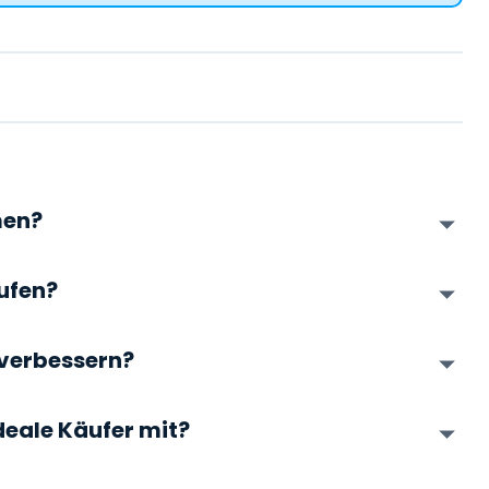
men?
ufen?
 verbessern?
deale Käufer mit?