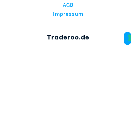
AGB
Impressum
Über Traderoo
Preise
FAQs
Kontakt
© Copyright 2026 | Traderoo.de | Alle Rechte
vorbehalten.