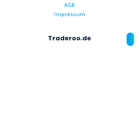
AGB
Impressum
Über Traderoo
Preise
FAQs
Kontakt
© Copyright 2026 | Traderoo.de | Alle Rechte
vorbehalten.