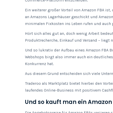
Commerce-Plattform entscheiden.
Ein weiterer großer Vorteil von Amazon FBA ist
an Amazons Lagerhäuser geschickt und Amazon 
minimalen Fixkosten ins Leben rufen und auch 
Hört sich alles gut an, doch wenig Arbeit bedeu
Produktrecherche, Einkauf und Versand – liegt na
Und so lukrativ der Aufbau eines Amazon FBA Bu
Webshops birgt also immer auch ein deutliches 
Konkurrenz hat.
Aus diesem Grund entscheiden sich viele Unter
Traderoo als Marktplatz bietet hierbei den Vort
laufendes Online-Business mit positivem Cashf
Und so kauft man ein Amazon
Die Angebotspreise für Amazon FBAs variieren st