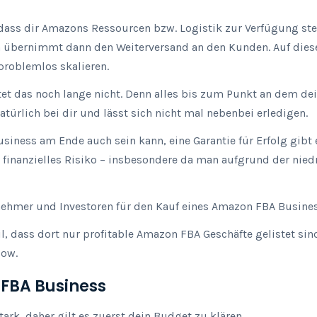
, dass dir Amazons Ressourcen bzw. Logistik zur Verfügung ste
übernimmt dann den Weiterversand an den Kunden. Auf diese 
problemlos skalieren.
tet das noch lange nicht. Denn alles bis zum Punkt an dem de
türlich bei dir und lässt sich nicht mal nebenbei erledigen.
siness am Ende auch sein kann, eine Garantie für Erfolg gibt 
finanzielles Risiko – insbesondere da man aufgrund der niedr
nehmer und Investoren für den Kauf eines Amazon FBA Busines
eil, dass dort nur profitable Amazon FBA Geschäfte gelistet si
low.
 FBA Business
ark, daher gilt es zuerst dein Budget zu klären.